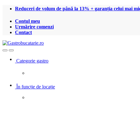
Treci
Treci
Reduceri de volum de până la 13% + garanția celui mai mic
la
la
navigare
conținut
Contul meu
Urmărire comenzi
Contact
Open
Close
Categorie gastro
În funcție de locație