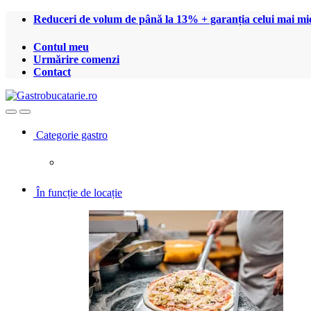
Treci
Treci
Reduceri de volum de până la 13% + garanția celui mai mic
la
la
navigare
conținut
Contul meu
Urmărire comenzi
Contact
Open
Close
Categorie gastro
În funcție de locație