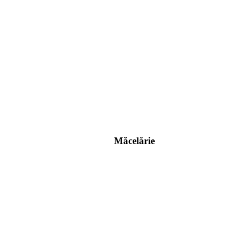
Măcelărie