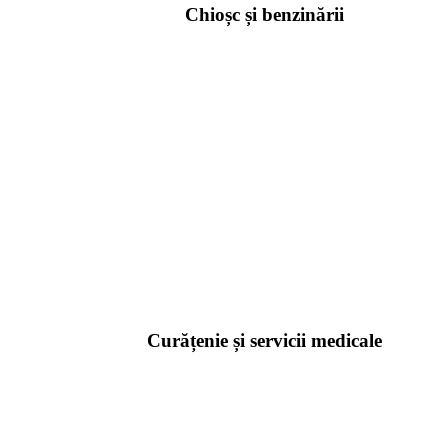
Chioșc și benzinării
Curățenie și servicii medicale