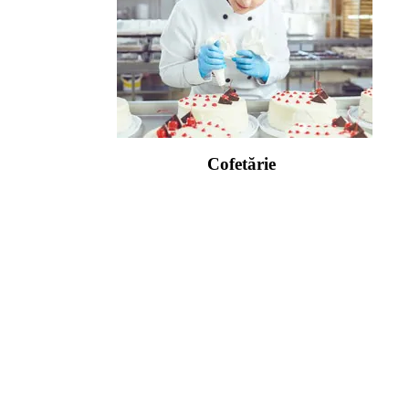
Cofetărie