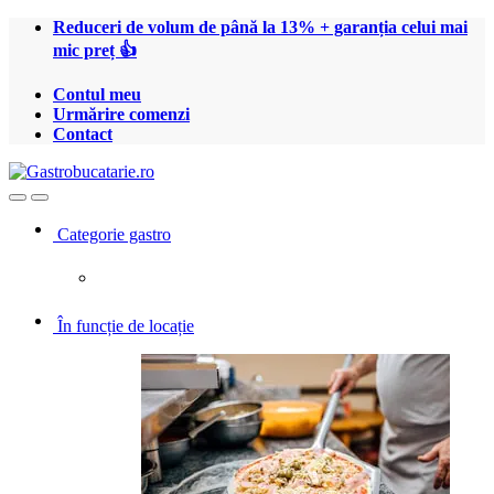
Treci
Treci
Reduceri de volum de până la 13% + garanția celui mai
la
la
mic preț 👍
navigare
conținut
Contul meu
Urmărire comenzi
Contact
Open
Close
Categorie gastro
În funcție de locație