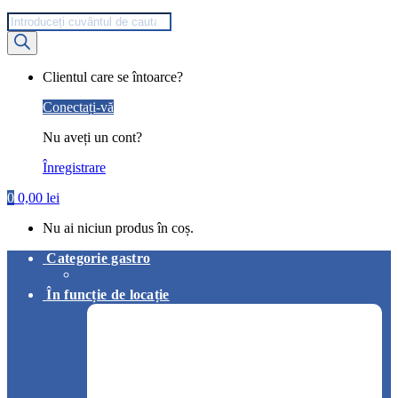
Products
search
My
Clientul care se întoarce?
Account
Conectați-vă
Nu aveți un cont?
Înregistrare
0
0,00
lei
Nu ai niciun produs în coș.
Categorie gastro
În funcție de locație