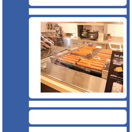
Cantină, sală de mese
Chioșc și benzinării
Curățenie și servicii medicale