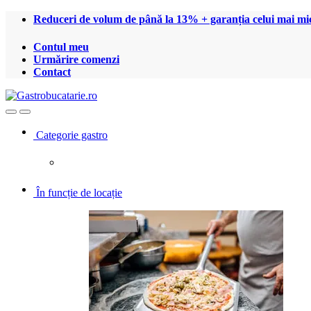
Treci
Treci
Reduceri de volum de până la 13% + garanția celui mai mic
la
la
navigare
conținut
Contul meu
Urmărire comenzi
Contact
Open
Close
Categorie gastro
În funcție de locație