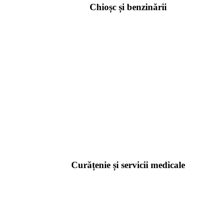
Chioșc și benzinării
Curățenie și servicii medicale