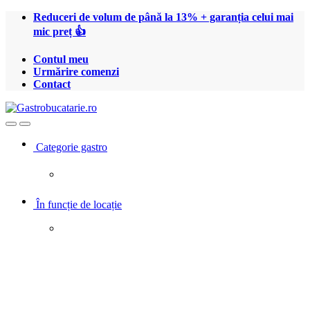
Treci
Treci
Reduceri de volum de până la 13% + garanția celui mai
la
la
mic preț 👍
navigare
conținut
Contul meu
Urmărire comenzi
Contact
Open
Close
Categorie gastro
În funcție de locație