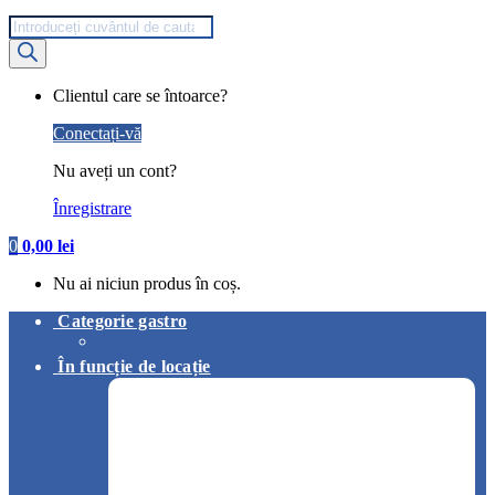
Products
search
My
Clientul care se întoarce?
Account
Conectați-vă
Nu aveți un cont?
Înregistrare
0
0,00
lei
Nu ai niciun produs în coș.
Categorie gastro
În funcție de locație