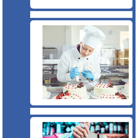
Brutărie
Cofetărie