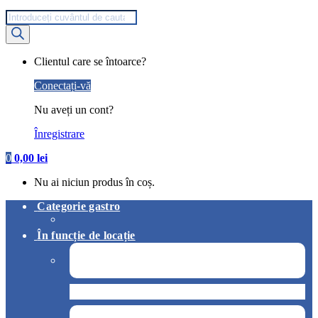
Products
search
My
Clientul care se întoarce?
Account
Conectați-vă
Nu aveți un cont?
Înregistrare
0
0,00
lei
Nu ai niciun produs în coș.
Categorie gastro
În funcție de locație
Pizzerie