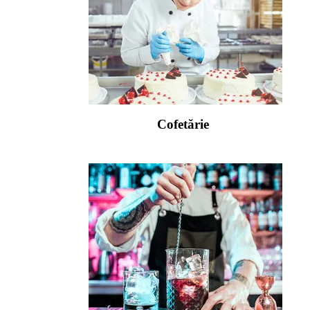
Cofetărie