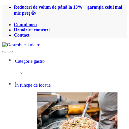
Treci
Treci
Reduceri de volum de până la 13% + garanția celui mai
la
la
mic preț 👍
navigare
conținut
Contul meu
Urmărire comenzi
Contact
Open
Close
Categorie gastro
În funcție de locație