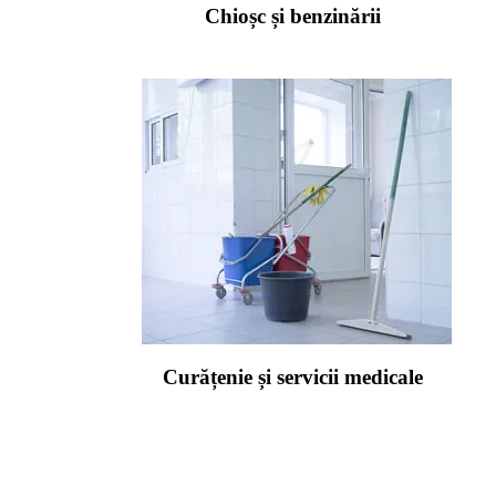
Chioșc și benzinării
Curățenie și servicii medicale