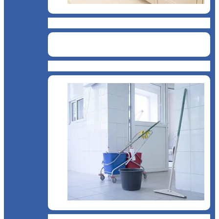
Cantină, sală de mese
Chioșc și benzinării