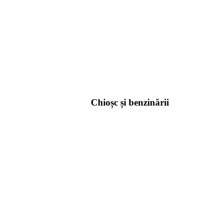
Chioșc și benzinării