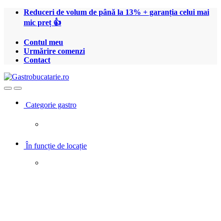
Treci
Treci
Reduceri de volum de până la 13% + garanția celui mai
la
la
mic preț 👍
navigare
conținut
Contul meu
Urmărire comenzi
Contact
Open
Close
Categorie gastro
În funcție de locație