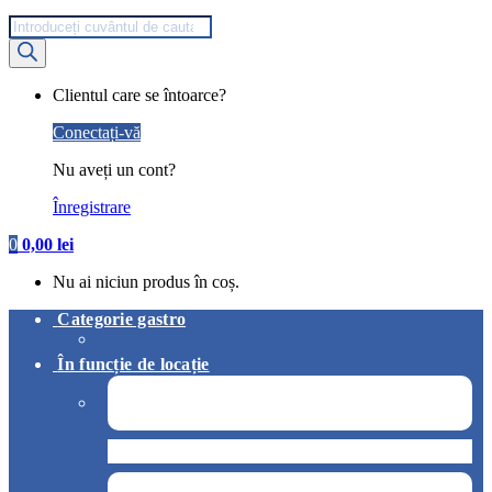
Products
search
My
Clientul care se întoarce?
Account
Conectați-vă
Nu aveți un cont?
Înregistrare
0
0,00
lei
Nu ai niciun produs în coș.
Categorie gastro
În funcție de locație
Pizzerie