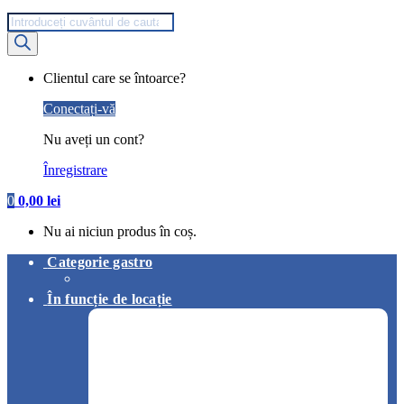
Products
search
My
Clientul care se întoarce?
Account
Conectați-vă
Nu aveți un cont?
Înregistrare
0
0,00
lei
Nu ai niciun produs în coș.
Categorie gastro
În funcție de locație