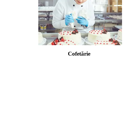
Cofetărie