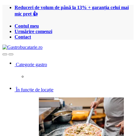
Treci
Treci
Reduceri de volum de până la 13% + garanția celui mai
la
la
mic preț 👍
navigare
conținut
Contul meu
Urmărire comenzi
Contact
Open
Close
Categorie gastro
În funcție de locație