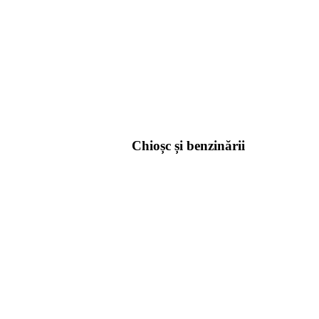
Chioșc și benzinării