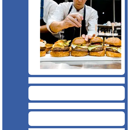
Snack & Fastfood
Măcelărie