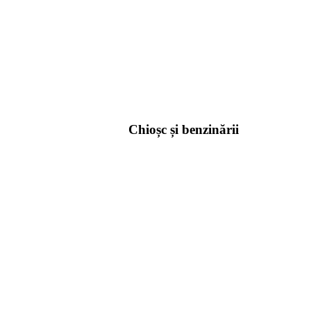
Chioșc și benzinării