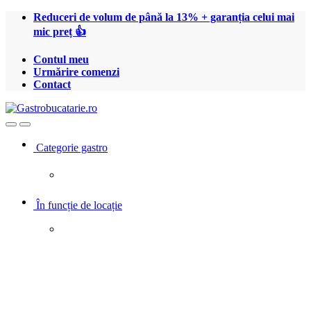
Treci
Treci
Reduceri de volum de până la 13% + garanția celui mai
la
la
mic preț 👍
navigare
conținut
Contul meu
Urmărire comenzi
Contact
Open
Close
Categorie gastro
În funcție de locație