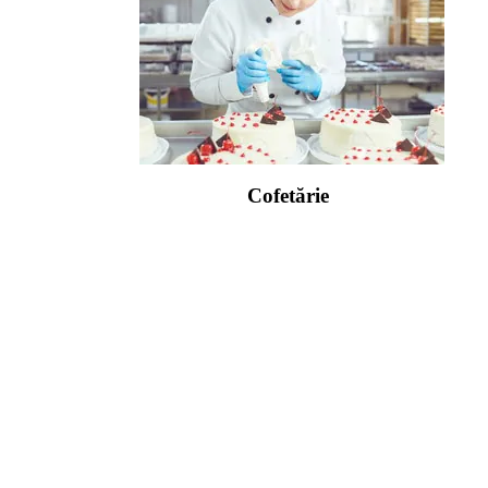
Cofetărie