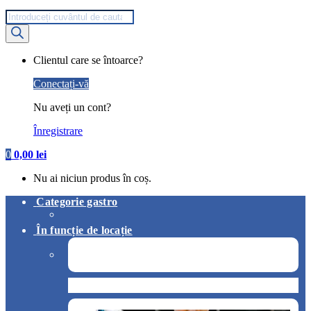
Products
search
My
Clientul care se întoarce?
Account
Conectați-vă
Nu aveți un cont?
Înregistrare
0
0,00
lei
Nu ai niciun produs în coș.
Categorie gastro
În funcție de locație
Pizzerie