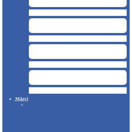
Cantină, sală de mese
Chioșc și benzinării
Curățenie și servicii medicale
Hotel
Mărci