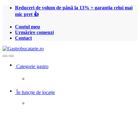
Treci
Treci
Reduceri de volum de până la 13% + garanția celui mai
la
la
mic preț 👍
navigare
conținut
Contul meu
Urmărire comenzi
Contact
Open
Close
Categorie gastro
În funcție de locație