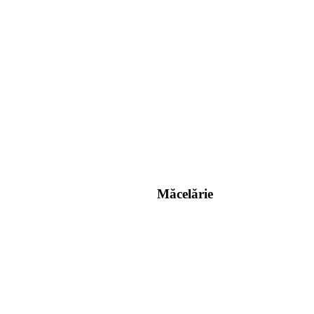
Măcelărie