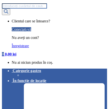
Products
search
My
Clientul care se întoarce?
Account
Conectați-vă
Nu aveți un cont?
Înregistrare
0
0,00
lei
Nu ai niciun produs în coș.
Categorie gastro
În funcție de locație