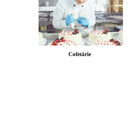
Cofetărie