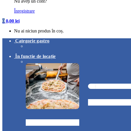
Nu aveți un cont?
Înregistrare
0
0,00
lei
Nu ai niciun produs în coș.
Categorie gastro
În funcție de locație
Snack & Fastf
Pizzerie