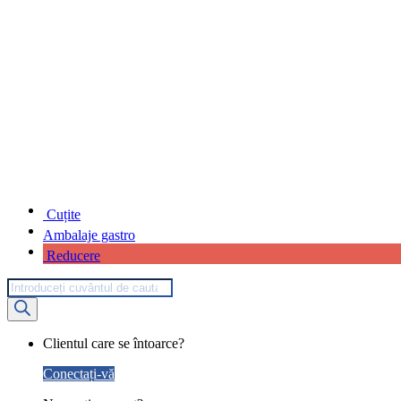
Cuțite
Ambalaje gastro
Reducere
Products
search
My
Clientul care se întoarce?
Account
Conectați-vă