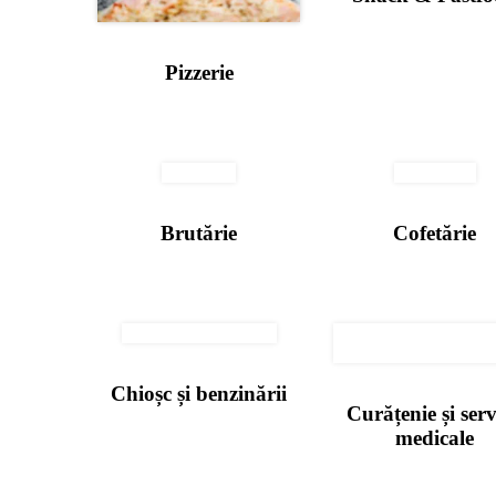
Pizzerie
Brutărie
Cofetărie
Chioșc și benzinării
Curățenie și serv
medicale