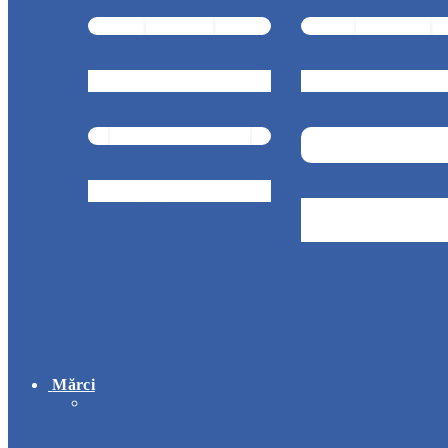
Brutărie
Cofetărie
Chioșc și benzinării
Curățenie și serv
medicale
Mărci