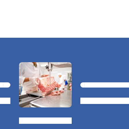
ood
Cofetărie de îngheța
Măcelărie