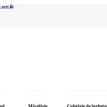
 preț 👍
ood
Măcelărie
Cofetărie de îngheța