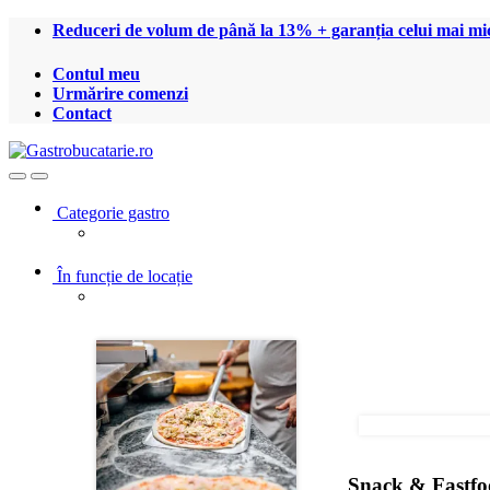
Treci
Treci
Reduceri de volum de până la 13% + garanția celui mai mic
la
la
navigare
conținut
Contul meu
Urmărire comenzi
Contact
Open
Close
Categorie gastro
În funcție de locație
Snack & Fastf