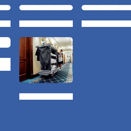
BAR
Catering
icii
Hotel