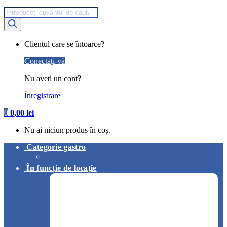
Products
search
My
Clientul care se întoarce?
Account
Conectați-vă
Nu aveți un cont?
Înregistrare
0
0,00
lei
Nu ai niciun produs în coș.
Categorie gastro
În funcție de locație