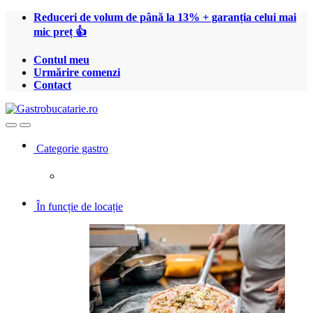
Treci
Treci
Reduceri de volum de până la 13% + garanția celui mai
la
la
mic preț 👍
navigare
conținut
Contul meu
Urmărire comenzi
Contact
Open
Close
Categorie gastro
În funcție de locație