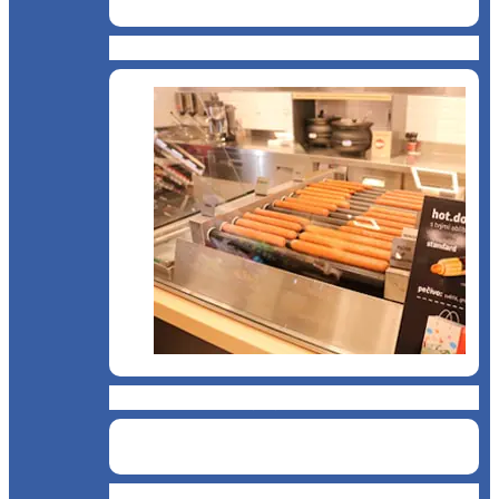
Cantină, sală de mese
Chioșc și benzinării
Curățenie și servicii medicale