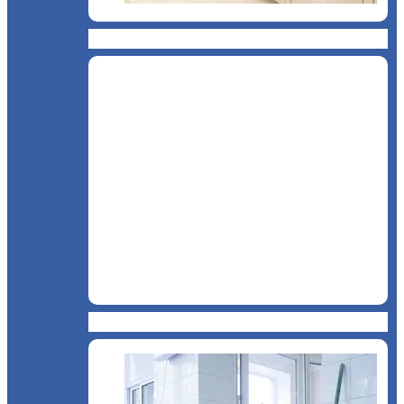
Cantină, sală de mese
Chioșc și benzinării