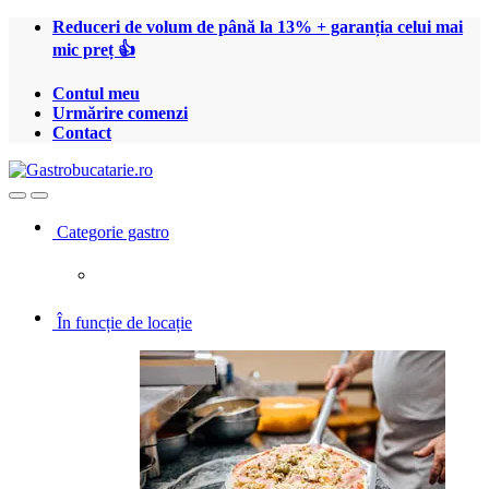
Treci
Treci
Reduceri de volum de până la 13% + garanția celui mai
la
la
mic preț 👍
navigare
conținut
Contul meu
Urmărire comenzi
Contact
Open
Close
Categorie gastro
În funcție de locație