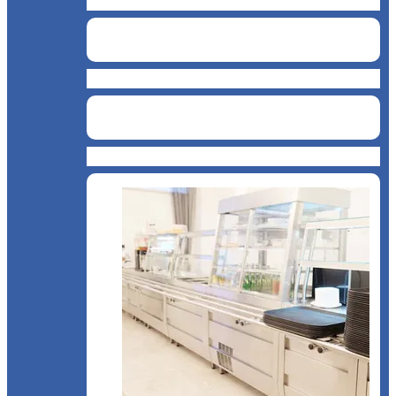
BAR
Catering
Bucătărie asiatică