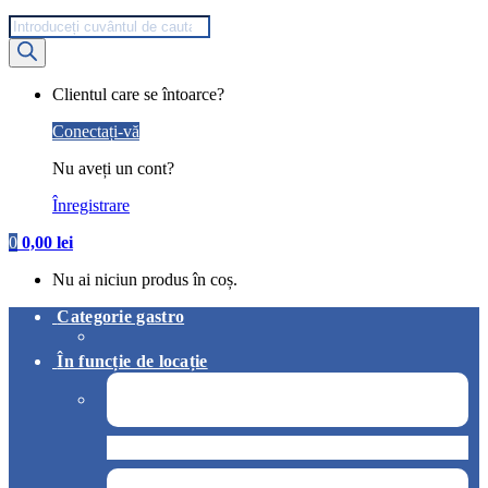
Products
search
My
Clientul care se întoarce?
Account
Conectați-vă
Nu aveți un cont?
Înregistrare
0
0,00
lei
Nu ai niciun produs în coș.
Categorie gastro
În funcție de locație
Pizzerie