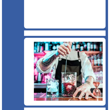
Cofetărie