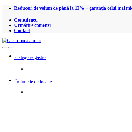
Treci
Treci
Reduceri de volum de până la 13% + garanția celui mai mic
la
la
navigare
conținut
Contul meu
Urmărire comenzi
Contact
Open
Close
Categorie gastro
În funcție de locație