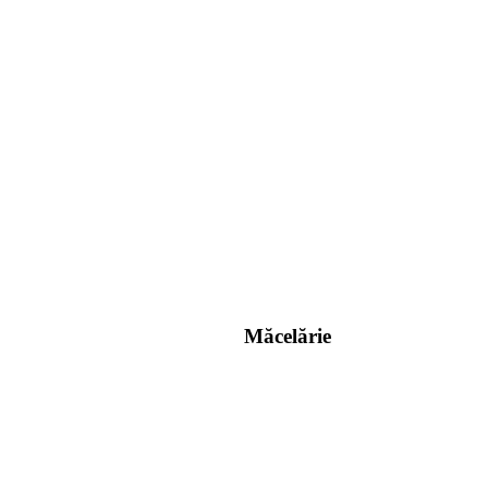
Măcelărie