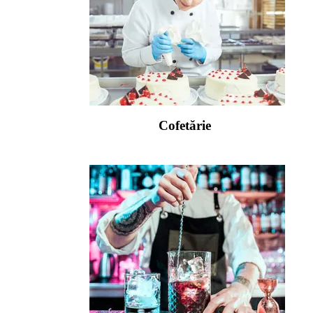
Cofetărie