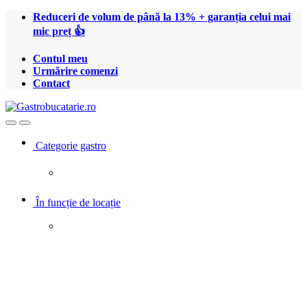
Treci
Treci
Reduceri de volum de până la 13% + garanția celui mai
la
la
mic preț 👍
navigare
conținut
Contul meu
Urmărire comenzi
Contact
Open
Close
Categorie gastro
În funcție de locație