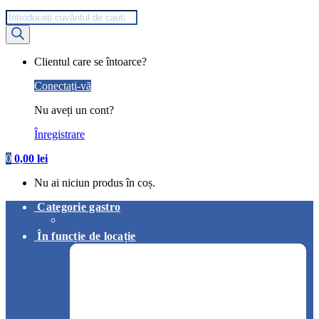
Products
search
My
Clientul care se întoarce?
Account
Conectați-vă
Nu aveți un cont?
Înregistrare
0
0,00
lei
Nu ai niciun produs în coș.
Categorie gastro
În funcție de locație