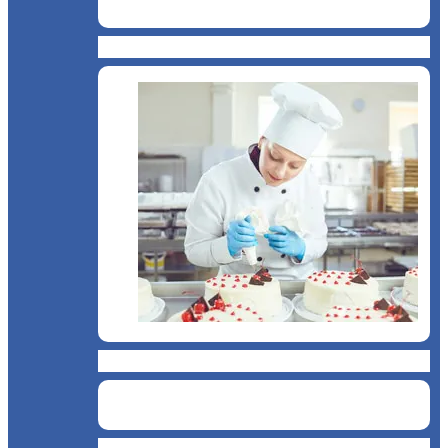
Brutărie
Cofetărie