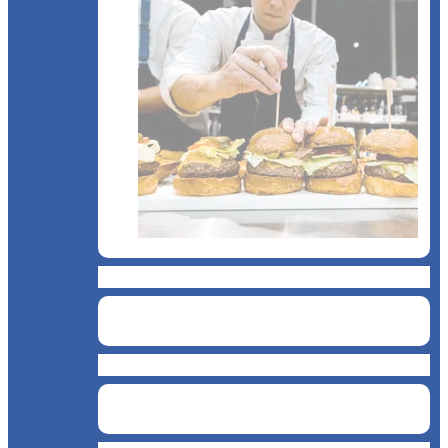
Snack & Fastfood
Măcelărie