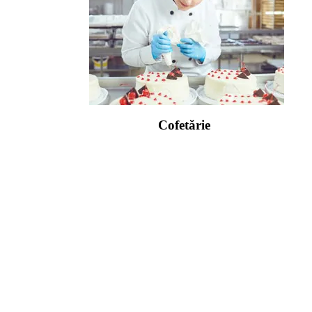
Cofetărie