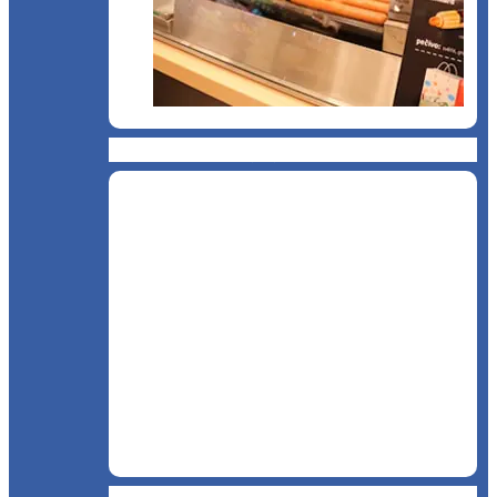
Chioșc și benzinării