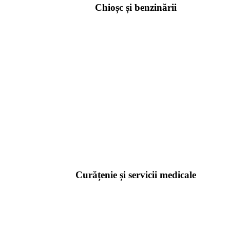
Chioșc și benzinării
Curățenie și servicii medicale