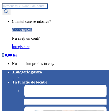
Products
search
My
Clientul care se întoarce?
Account
Conectați-vă
Nu aveți un cont?
Înregistrare
0
0,00
lei
Nu ai niciun produs în coș.
Categorie gastro
În funcție de locație
Pizzerie