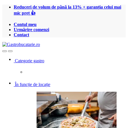
Treci
Treci
Reduceri de volum de până la 13% + garanția celui mai
la
la
mic preț 👍
navigare
conținut
Contul meu
Urmărire comenzi
Contact
Open
Close
Categorie gastro
În funcție de locație