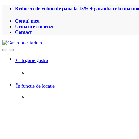
Treci
Treci
Reduceri de volum de până la 13% + garanția celui mai mic
la
la
navigare
conținut
Contul meu
Urmărire comenzi
Contact
Open
Close
Categorie gastro
În funcție de locație