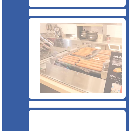
Cantină, sală de mese
Chioșc și benzinării