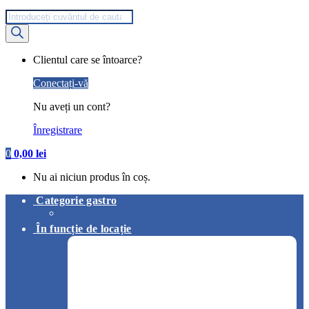
Products
search
My
Clientul care se întoarce?
Account
Conectați-vă
Nu aveți un cont?
Înregistrare
0
0,00
lei
Nu ai niciun produs în coș.
Categorie gastro
În funcție de locație