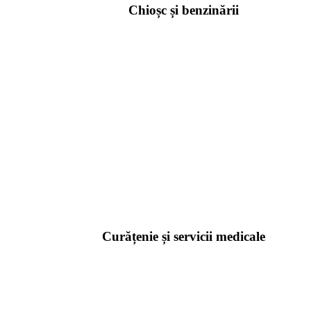
Chioșc și benzinării
Curățenie și servicii medicale