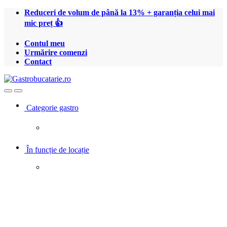
Treci
Treci
Reduceri de volum de până la 13% + garanția celui mai
la
la
mic preț 👍
navigare
conținut
Contul meu
Urmărire comenzi
Contact
Open
Close
Categorie gastro
În funcție de locație