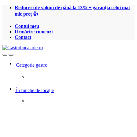
Treci
Treci
Reduceri de volum de până la 13% + garanția celui mai
la
la
mic preț 👍
navigare
conținut
Contul meu
Urmărire comenzi
Contact
Open
Close
Categorie gastro
În funcție de locație