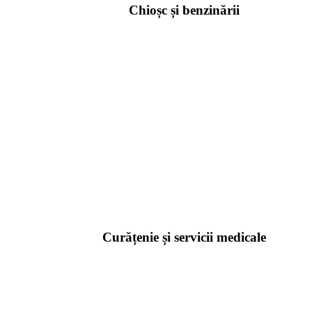
Chioșc și benzinării
Curățenie și servicii medicale