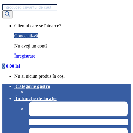
Products
search
My
Clientul care se întoarce?
Account
Conectați-vă
Nu aveți un cont?
Înregistrare
0
0,00
lei
Nu ai niciun produs în coș.
Categorie gastro
În funcție de locație
Pizzerie