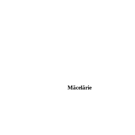
Măcelărie