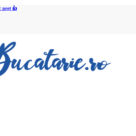
 preț 👍