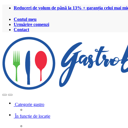
Treci
Treci
Reduceri de volum de până la 13% + garanția celui mai mic
la
la
navigare
conținut
Contul meu
Urmărire comenzi
Contact
Open
Close
Categorie gastro
În funcție de locație