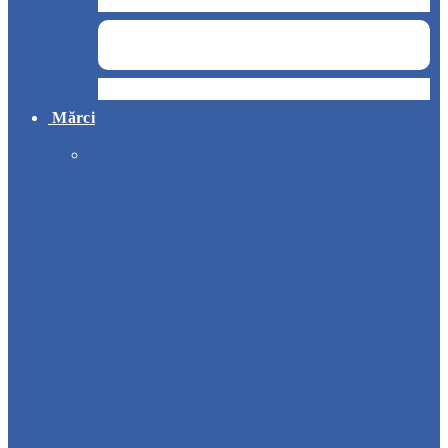
Curățenie și servicii medicale
Hotel
Mărci