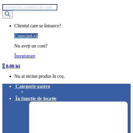
Products
search
My
Clientul care se întoarce?
Account
Conectați-vă
Nu aveți un cont?
Înregistrare
0
0,00
lei
Nu ai niciun produs în coș.
Categorie gastro
În funcție de locație