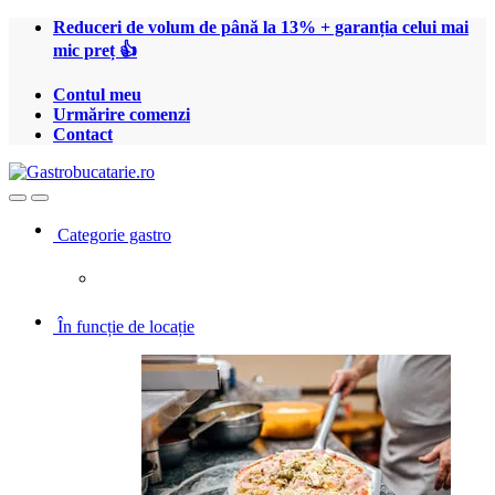
Treci
Treci
Reduceri de volum de până la 13% + garanția celui mai
la
la
mic preț 👍
navigare
conținut
Contul meu
Urmărire comenzi
Contact
Open
Close
Categorie gastro
În funcție de locație