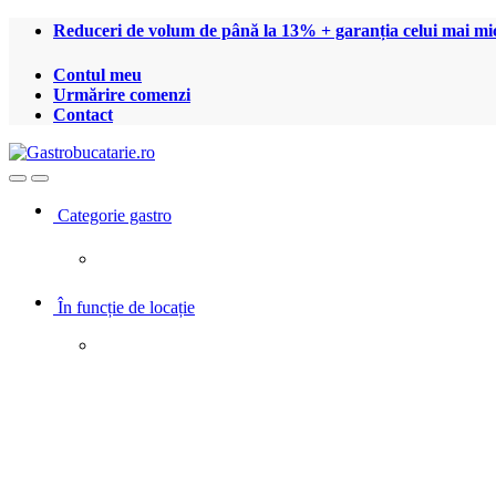
Treci
Treci
Reduceri de volum de până la 13% + garanția celui mai mic
la
la
navigare
conținut
Contul meu
Urmărire comenzi
Contact
Open
Close
Categorie gastro
În funcție de locație