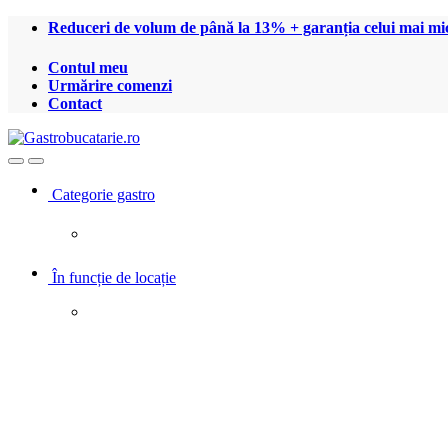
Treci
Treci
Reduceri de volum de până la 13% + garanția celui mai mic
la
la
navigare
conținut
Contul meu
Urmărire comenzi
Contact
Open
Close
Categorie gastro
În funcție de locație