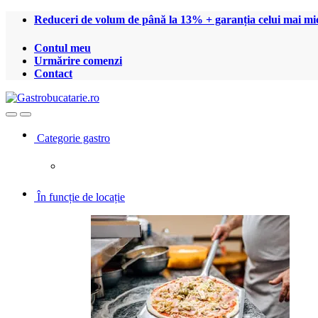
Treci
Treci
Reduceri de volum de până la 13% + garanția celui mai mic
la
la
navigare
conținut
Contul meu
Urmărire comenzi
Contact
Open
Close
Categorie gastro
În funcție de locație