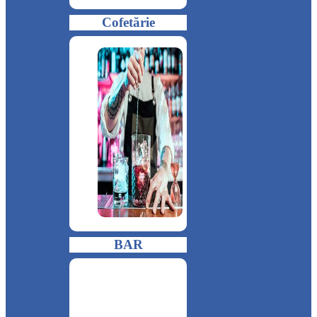
Cofetărie
BAR