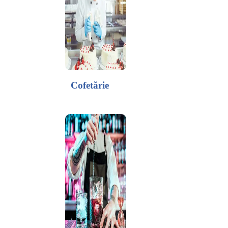
Cofetărie