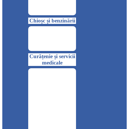
Chioșc și benzinării
Curățenie și servicii
medicale