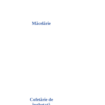
Măcelărie
Cofetărie de
înghețată