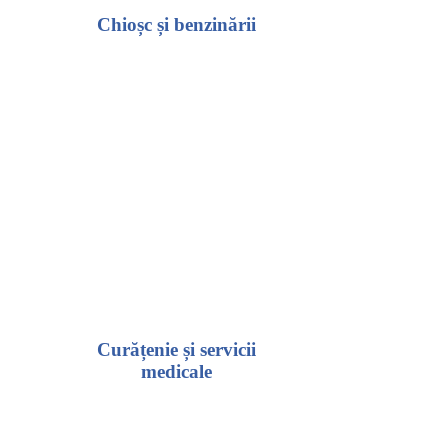
Chioșc și benzinării
Curățenie și servicii
medicale