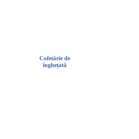
Cofetărie de
înghețată