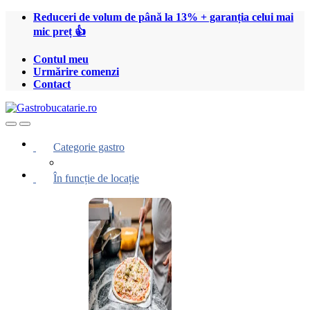
Treci
Treci
Reduceri de volum de până la 13% + garanția celui mai
la
la
mic preț 👍
navigare
conținut
Contul meu
Urmărire comenzi
Contact
Open
Close
Categorie gastro
În funcție de locație