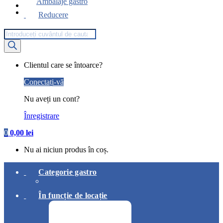
Ambalaje gastro
Reducere
Products
search
My
Clientul care se întoarce?
Account
Conectați-vă
Nu aveți un cont?
Înregistrare
0
0,00
lei
Nu ai niciun produs în coș.
Categorie gastro
În funcție de locație