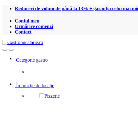
Treci
Treci
Reduceri de volum de până la 13% + garanția celui mai mic
la
la
navigare
conținut
Contul meu
Urmărire comenzi
Contact
Open
Close
Categorie gastro
În funcție de locație