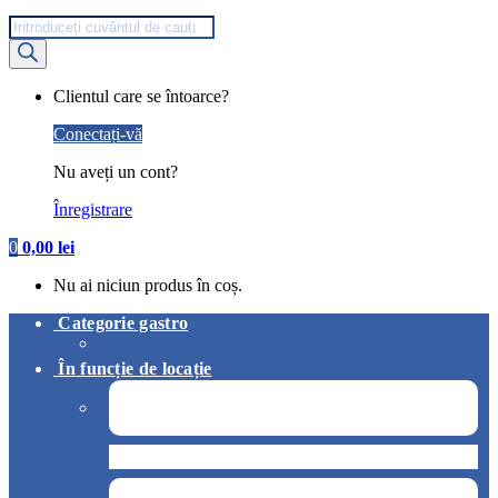
Products
search
My
Clientul care se întoarce?
Account
Conectați-vă
Nu aveți un cont?
Înregistrare
0
0,00
lei
Nu ai niciun produs în coș.
Categorie gastro
În funcție de locație
Pizzerie