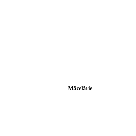
Măcelărie