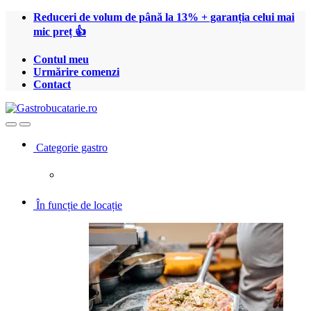
Treci
Treci
Reduceri de volum de până la 13% + garanția celui mai
la
la
mic preț 👍
navigare
conținut
Contul meu
Urmărire comenzi
Contact
Open
Close
Categorie gastro
În funcție de locație