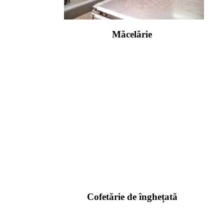
Măcelărie
Cofetărie de înghețată