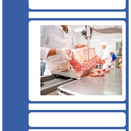
Snack & Fastfood
Măcelărie