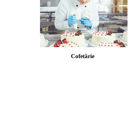
Cofetărie