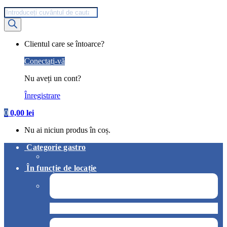
Products
search
My
Clientul care se întoarce?
Account
Conectați-vă
Nu aveți un cont?
Înregistrare
0
0,00
lei
Nu ai niciun produs în coș.
Categorie gastro
În funcție de locație
Pizzerie