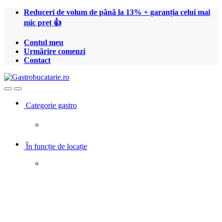
Treci
Treci
Reduceri de volum de până la 13% + garanția celui mai
la
la
mic preț 👍
navigare
conținut
Contul meu
Urmărire comenzi
Contact
Open
Close
Categorie gastro
În funcție de locație