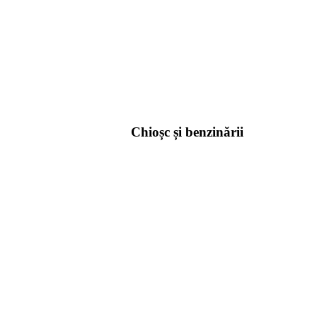
Chioșc și benzinării