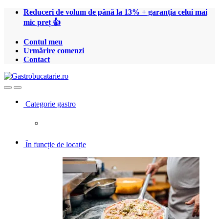
Treci
Treci
Reduceri de volum de până la 13% + garanția celui mai
la
la
mic preț 👍
navigare
conținut
Contul meu
Urmărire comenzi
Contact
Open
Close
Categorie gastro
În funcție de locație