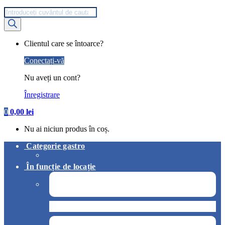
Products
search
My
Clientul care se întoarce?
Account
Conectați-vă
Nu aveți un cont?
Înregistrare
0
0,00
lei
Nu ai niciun produs în coș.
Categorie gastro
În funcție de locație
Pizzerie