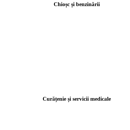
Chioșc și benzinării
Curățenie și servicii medicale