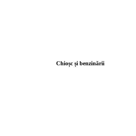
Chioșc și benzinării