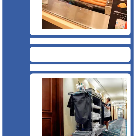
Chioșc și benzinării
Curățenie și servicii medicale