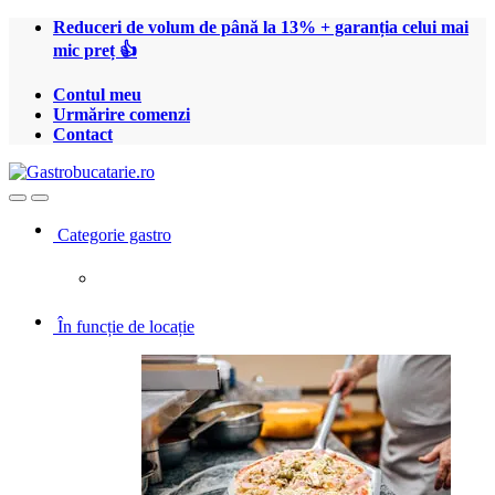
Treci
Treci
Reduceri de volum de până la 13% + garanția celui mai
la
la
mic preț 👍
navigare
conținut
Contul meu
Urmărire comenzi
Contact
Open
Close
Categorie gastro
În funcție de locație