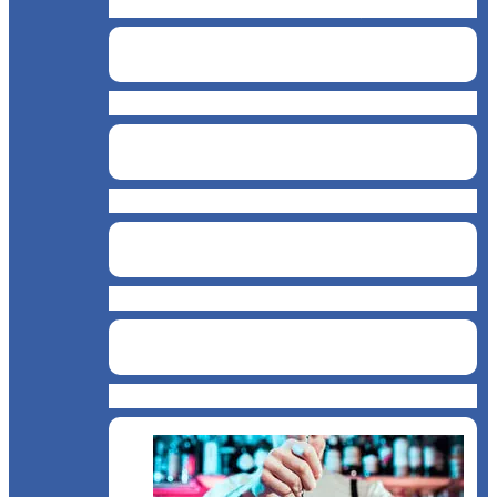
Cofetărie de înghețată
Cafenea
Restaurant
Brutărie
Cofetărie