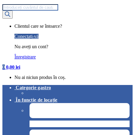
Products
search
My
Clientul care se întoarce?
Account
Conectați-vă
Nu aveți un cont?
Înregistrare
0
0,00
lei
Nu ai niciun produs în coș.
Categorie gastro
În funcție de locație
Pizzerie