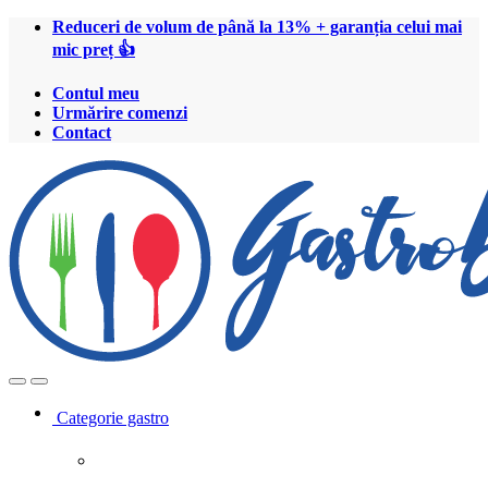
Treci
Treci
Reduceri de volum de până la 13% + garanția celui mai
la
la
mic preț 👍
navigare
conținut
Contul meu
Urmărire comenzi
Contact
Open
Close
Categorie gastro