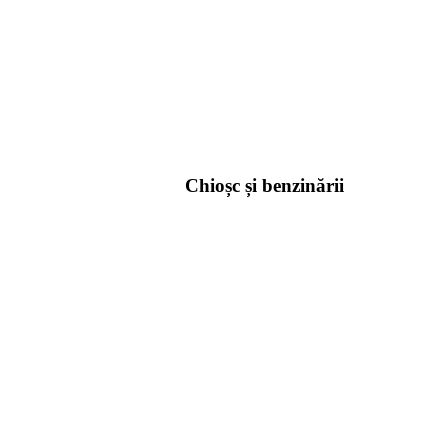
Chioșc și benzinării