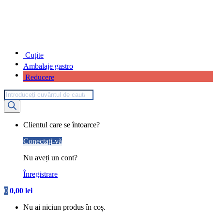
Cuțite
Ambalaje gastro
Reducere
Products
search
My
Clientul care se întoarce?
Account
Conectați-vă
Nu aveți un cont?
Înregistrare
0
0,00
lei
Nu ai niciun produs în coș.