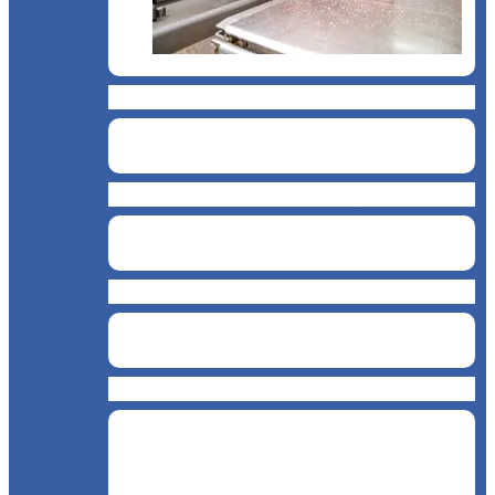
Măcelărie
Cofetărie de înghețată
Cafenea
Restaurant