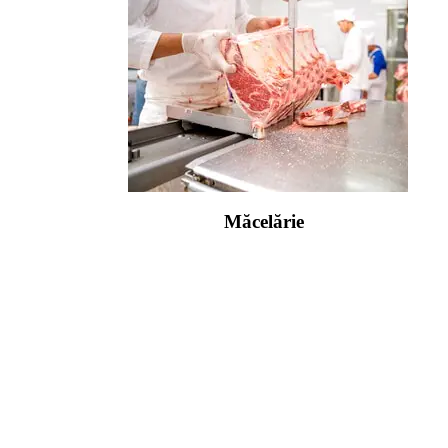
Măcelărie