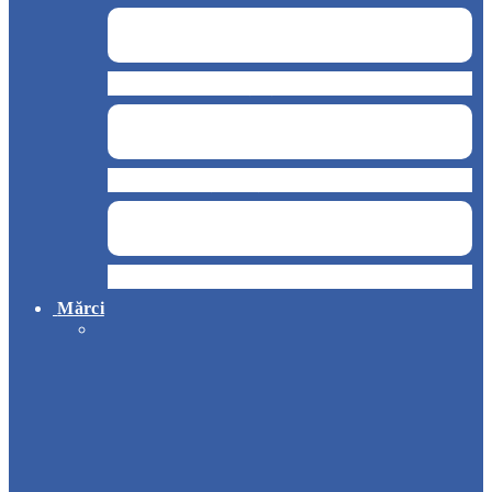
Chioșc și benzinării
Curățenie și servicii medicale
Hotel
Mărci