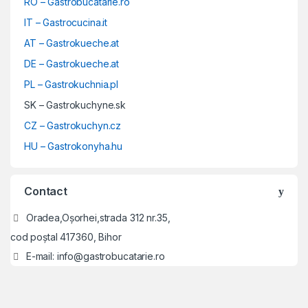
RO – Gastrobucatarie.ro
IT – Gastrocucina.it
AT – Gastrokueche.at
DE – Gastrokueche.at
PL – Gastrokuchnia.pl
SK – Gastrokuchyne.sk
CZ – Gastrokuchyn.cz
HU – Gastrokonyha.hu
Contact
Oradea,Oșorhei,strada 312 nr.35,
cod poștal 417360, Bihor
E-mail:
info@gastrobucatarie.ro