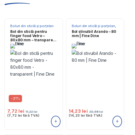
Boluri din sticlă și porțelan
Boluri din sticlă și porțelan
,
Farfurii
Bol din sticlă pentru
Bol stivuibil Arando – 80
finger food Vetro –
mm | Fine Dine
80×80 mm – transparent
| Fine Dine
-
31%
7,72
lei
14,23
lei
11,22
lei
20,98
lei
(
7,72
lei
fără TVA)
(
14,23
lei
fără TVA)