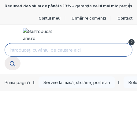
Treci la navigare
Treci la conținut
Reduceri de volum de până la 13% + garanția celui mai mic preț 👍
Contul meu
Urmărire comenzi
Contact
Open
0
Products search
Prima pagină
Servire la masă, sticlărie, porțelan
Bolu