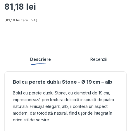
81,18
lei
(
81,18
lei
fără TVA)
Descriere
Recenzii
Bol cu perete dublu Stone – Ø 19 cm – alb
Bolul cu perete dublu Stone, cu diametrul de 19 cm,
impresionează prin textura delicată inspirată de piatra
naturală. Finisajul elegant, alb, îi conferă un aspect
modern, dar totodată natural, fiind ușor de integrat în
orice stil de servire.