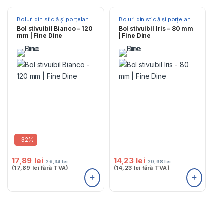
Boluri din sticlă și porțelan
Boluri din sticlă și porțelan
Bol stivuibil Bianco – 120
Bol stivuibil Iris – 80 mm
mm | Fine Dine
| Fine Dine
-
32%
17,89
lei
14,23
lei
26,34
lei
20,98
lei
(
17,89
lei
fără TVA)
(
14,23
lei
fără TVA)