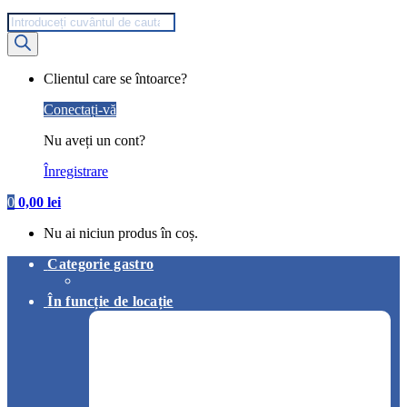
Products
search
My
Clientul care se întoarce?
Account
Conectați-vă
Nu aveți un cont?
Înregistrare
0
0,00
lei
Nu ai niciun produs în coș.
Categorie gastro
În funcție de locație