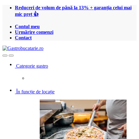
Treci
Treci
Reduceri de volum de până la 13% + garanția celui mai
la
la
mic preț 👍
navigare
conținut
Contul meu
Urmărire comenzi
Contact
Open
Close
Categorie gastro
În funcție de locație