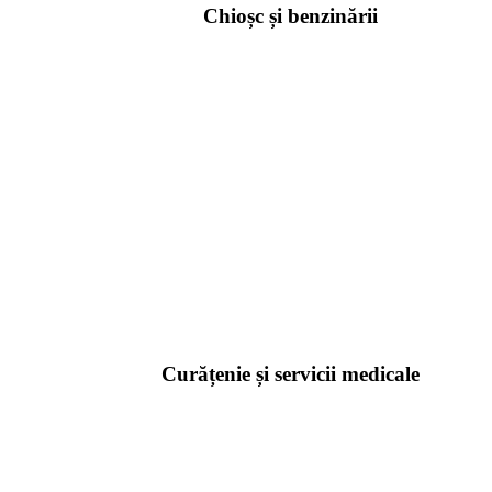
Chioșc și benzinării
Curățenie și servicii medicale