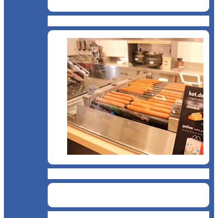
Cantină, sală de mese
Chioșc și benzinării
Curățenie și servicii medicale