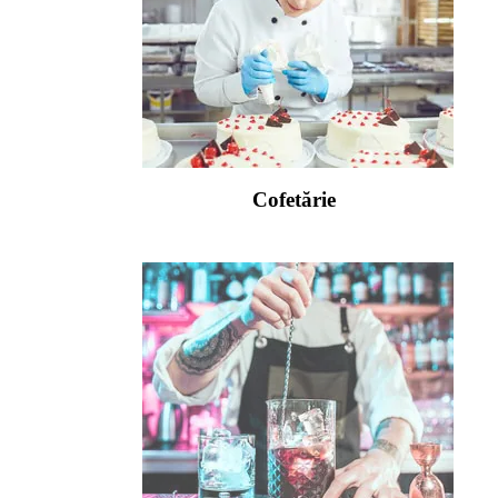
Cofetărie