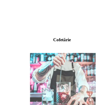
Cofetărie