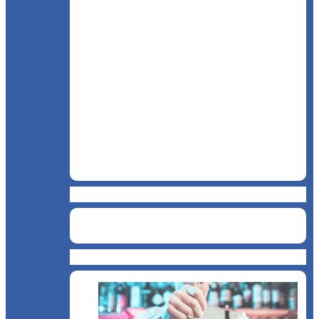
Brutărie
Cofetărie