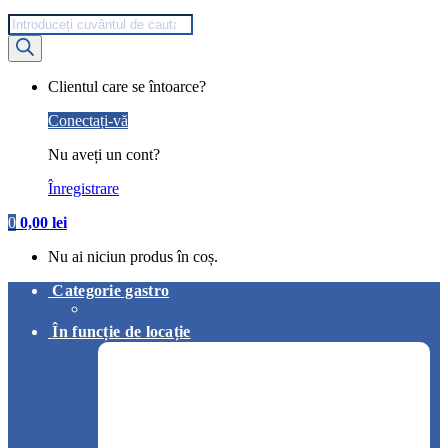
Products
search
My
Clientul care se întoarce?
Account
Conectați-vă
Nu aveți un cont?
Înregistrare
0
0,00
lei
Nu ai niciun produs în coș.
Categorie gastro
În funcție de locație