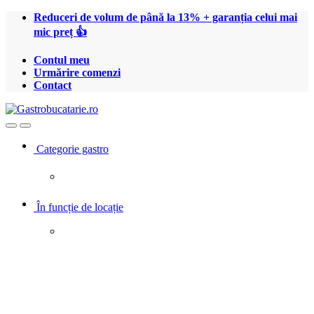
Treci
Treci
Reduceri de volum de până la 13% + garanția celui mai
la
la
mic preț 👍
navigare
conținut
Contul meu
Urmărire comenzi
Contact
Open
Close
Categorie gastro
În funcție de locație