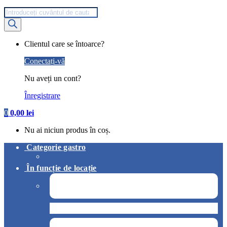
Products
search
My
Clientul care se întoarce?
Account
Conectați-vă
Nu aveți un cont?
Înregistrare
0
0,00
lei
Nu ai niciun produs în coș.
Categorie gastro
În funcție de locație
Pizzerie