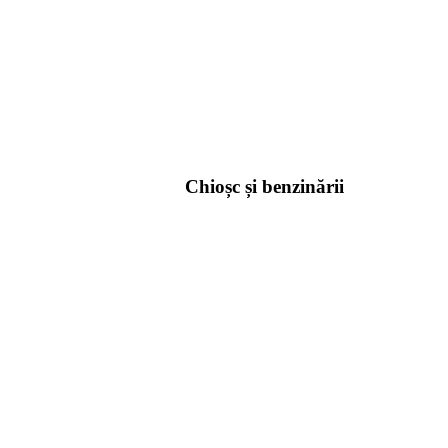
Chioșc și benzinării