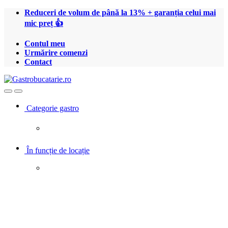
Treci
Treci
Reduceri de volum de până la 13% + garanția celui mai
la
la
mic preț 👍
navigare
conținut
Contul meu
Urmărire comenzi
Contact
Open
Close
Categorie gastro
În funcție de locație