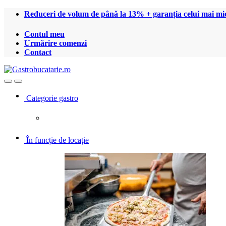
Treci
Treci
Reduceri de volum de până la 13% + garanția celui mai mic
la
la
navigare
conținut
Contul meu
Urmărire comenzi
Contact
Open
Close
Categorie gastro
În funcție de locație