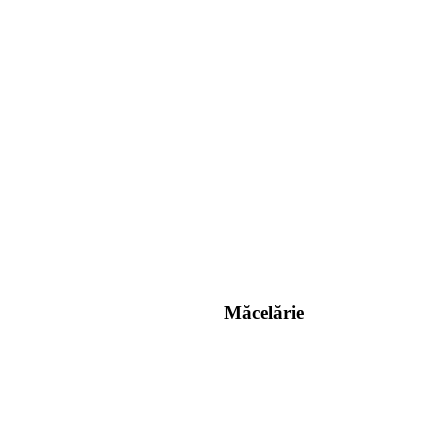
Măcelărie