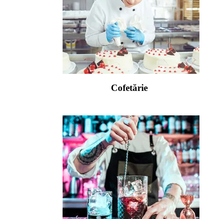
Cofetărie