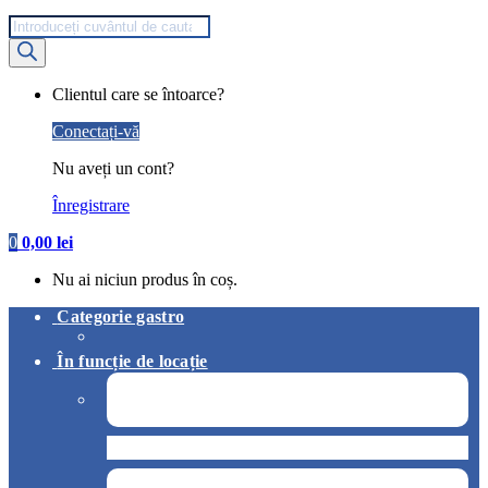
Products
search
My
Clientul care se întoarce?
Account
Conectați-vă
Nu aveți un cont?
Înregistrare
0
0,00
lei
Nu ai niciun produs în coș.
Categorie gastro
În funcție de locație
Pizzerie