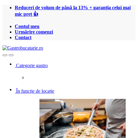
Treci
Treci
Reduceri de volum de până la 13% + garanția celui mai
la
la
mic preț 👍
navigare
conținut
Contul meu
Urmărire comenzi
Contact
Open
Close
Categorie gastro
În funcție de locație