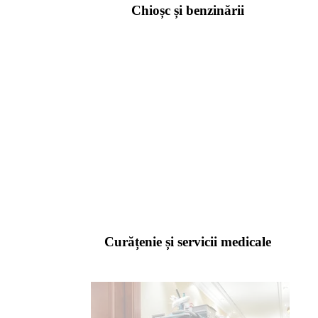
Chioșc și benzinării
Curățenie și servicii medicale