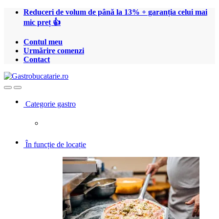
Treci
Treci
Reduceri de volum de până la 13% + garanția celui mai
la
la
mic preț 👍
navigare
conținut
Contul meu
Urmărire comenzi
Contact
Open
Close
Categorie gastro
În funcție de locație