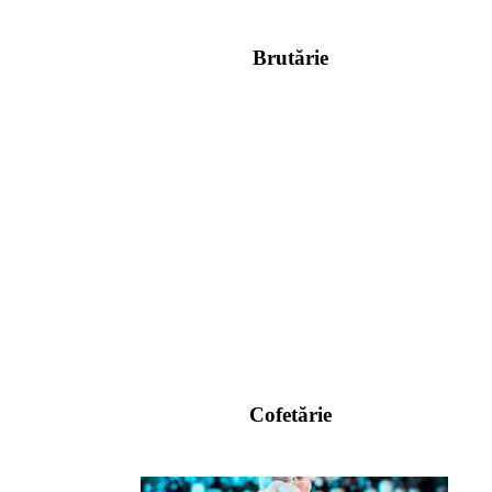
Brutărie
Cofetărie