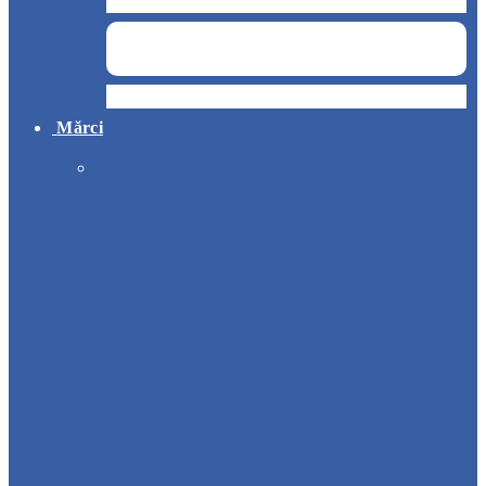
Curățenie și servicii medicale
Hotel
Mărci