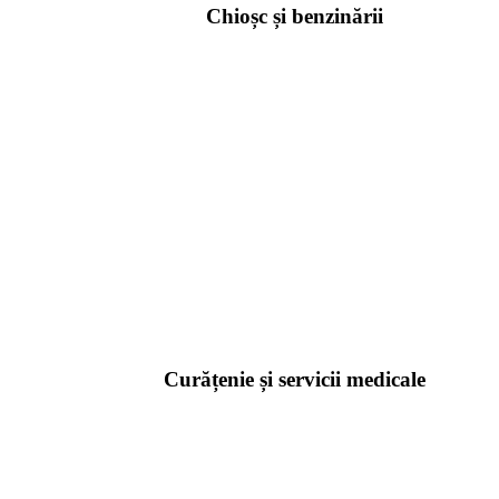
Chioșc și benzinării
Curățenie și servicii medicale