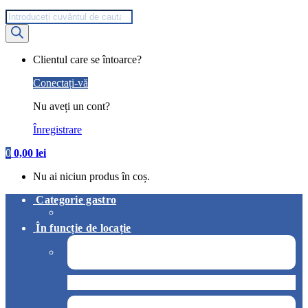
Products
search
My
Clientul care se întoarce?
Account
Conectați-vă
Nu aveți un cont?
Înregistrare
0
0,00
lei
Nu ai niciun produs în coș.
Categorie gastro
În funcție de locație
Pizzerie