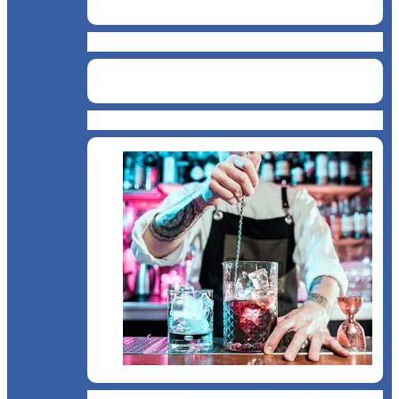
Brutărie
Cofetărie