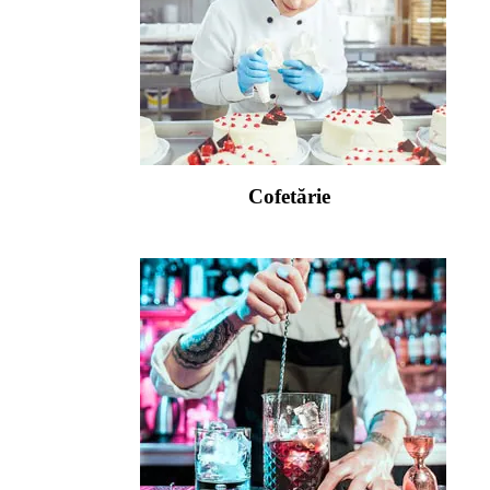
Cofetărie