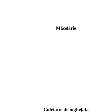
Măcelărie
Cofetărie de înghețată