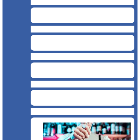
Cofetărie de înghețată
Cafenea
Restaurant
Brutărie
Cofetărie