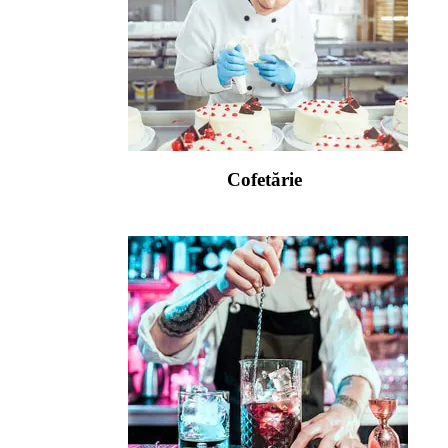
Cofetărie