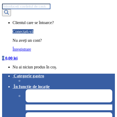
Products
search
My
Clientul care se întoarce?
Account
Conectați-vă
Nu aveți un cont?
Înregistrare
0
0,00
lei
Nu ai niciun produs în coș.
Categorie gastro
În funcție de locație
Pizzerie