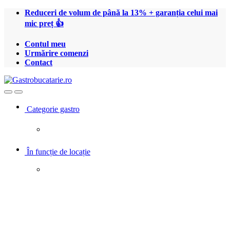
Treci
Treci
Reduceri de volum de până la 13% + garanția celui mai
la
la
mic preț 👍
navigare
conținut
Contul meu
Urmărire comenzi
Contact
Open
Close
Categorie gastro
În funcție de locație