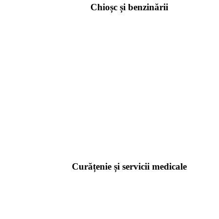
Chioșc și benzinării
Curățenie și servicii medicale