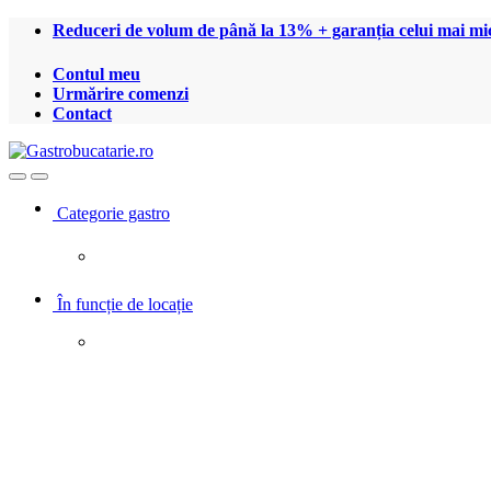
Treci
Treci
Reduceri de volum de până la 13% + garanția celui mai mic
la
la
navigare
conținut
Contul meu
Urmărire comenzi
Contact
Open
Close
Categorie gastro
În funcție de locație