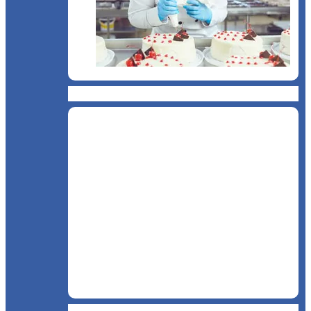
Cofetărie