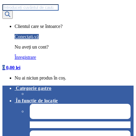
Products
search
My
Clientul care se întoarce?
Account
Conectați-vă
Nu aveți un cont?
Înregistrare
0
0,00
lei
Nu ai niciun produs în coș.
Categorie gastro
În funcție de locație
Pizzerie