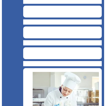
Cofetărie de înghețată
Cafenea
Restaurant
Brutărie