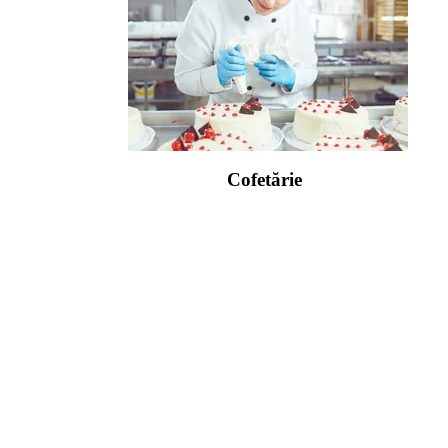
Cofetărie