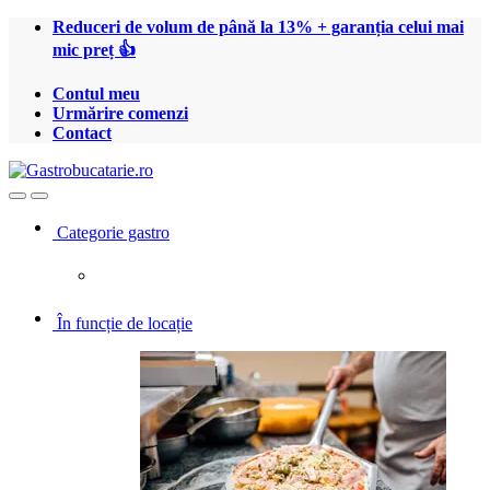
Treci
Treci
Reduceri de volum de până la 13% + garanția celui mai
la
la
mic preț 👍
navigare
conținut
Contul meu
Urmărire comenzi
Contact
Open
Close
Categorie gastro
În funcție de locație