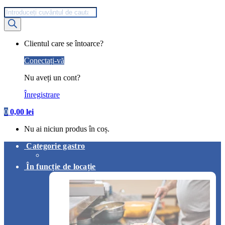
Products
search
My
Clientul care se întoarce?
Account
Conectați-vă
Nu aveți un cont?
Înregistrare
0
0,00
lei
Nu ai niciun produs în coș.
Categorie gastro
În funcție de locație