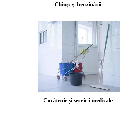
Chioșc și benzinării
Curățenie și servicii medicale