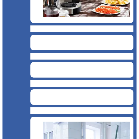
Catering
Bucătărie asiatică
Cantină, sală de mese
Chioșc și benzinării