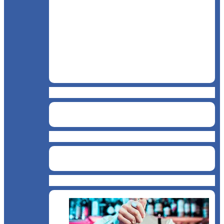
Restaurant
Brutărie
Cofetărie