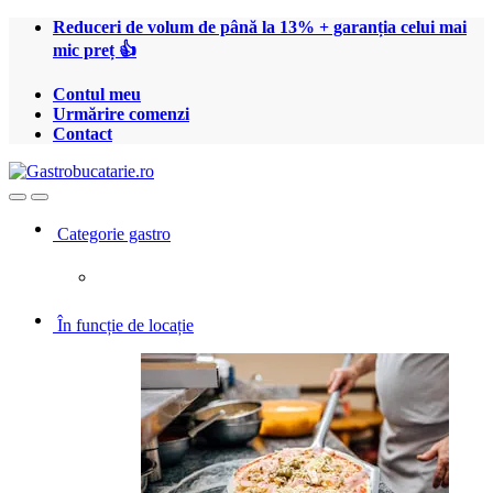
Treci
Treci
Reduceri de volum de până la 13% + garanția celui mai
la
la
mic preț 👍
navigare
conținut
Contul meu
Urmărire comenzi
Contact
Open
Close
Categorie gastro
În funcție de locație