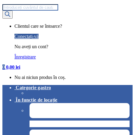
Products
search
My
Clientul care se întoarce?
Account
Conectați-vă
Nu aveți un cont?
Înregistrare
0
0,00
lei
Nu ai niciun produs în coș.
Categorie gastro
În funcție de locație
Pizzerie