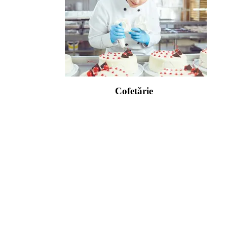
Cofetărie