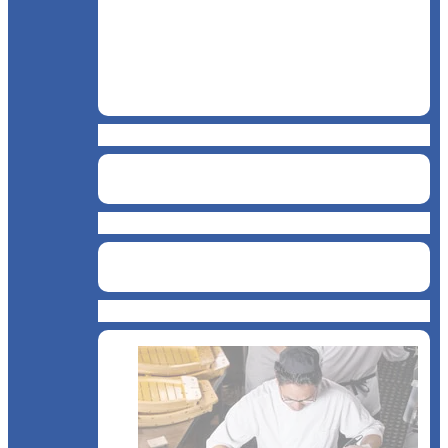
Cofetărie
BAR
Catering