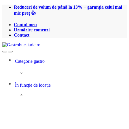
Treci
Treci
Reduceri de volum de până la 13% + garanția celui mai
la
la
mic preț 👍
navigare
conținut
Contul meu
Urmărire comenzi
Contact
Open
Close
Categorie gastro
În funcție de locație