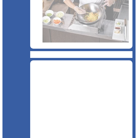
Bucătărie asiatică