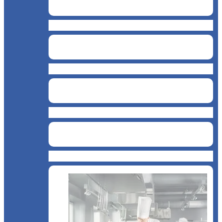
Snack & Fastfood
Măcelărie
Cofetărie de înghețată
Cafenea