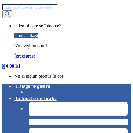
Products
search
My
Clientul care se întoarce?
Account
Conectați-vă
Nu aveți un cont?
Înregistrare
0
0,00
lei
Nu ai niciun produs în coș.
Categorie gastro
În funcție de locație
Pizzerie