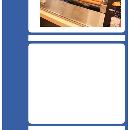
Chioșc și benzinării
Curățenie și servicii medicale