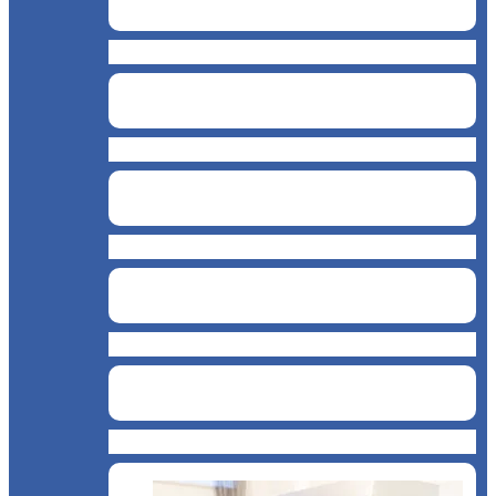
Brutărie
Cofetărie
BAR
Catering
Bucătărie asiatică