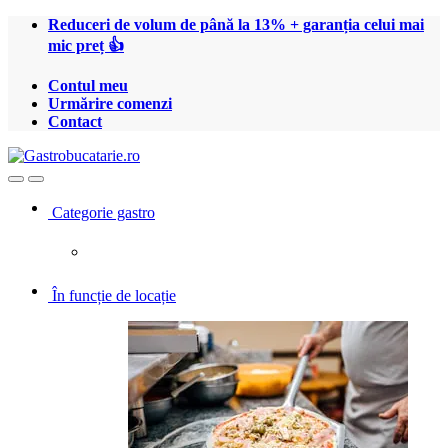
Treci
Treci
Reduceri de volum de până la 13% + garanția celui mai
la
la
mic preț 👍
navigare
conținut
Contul meu
Urmărire comenzi
Contact
Open
Close
Categorie gastro
În funcție de locație