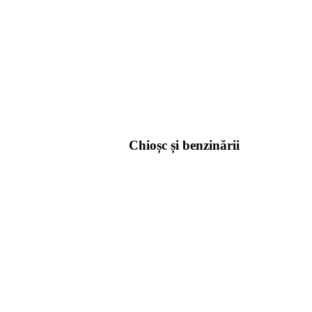
Chioșc și benzinării