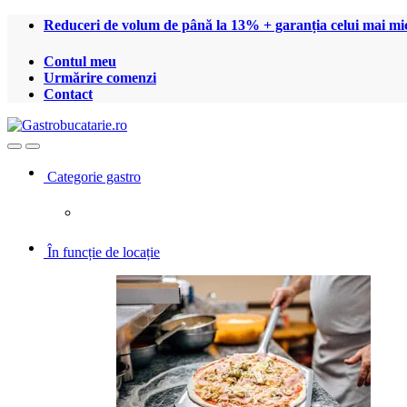
Treci
Treci
Reduceri de volum de până la 13% + garanția celui mai mic
la
la
navigare
conținut
Contul meu
Urmărire comenzi
Contact
Open
Close
Categorie gastro
În funcție de locație