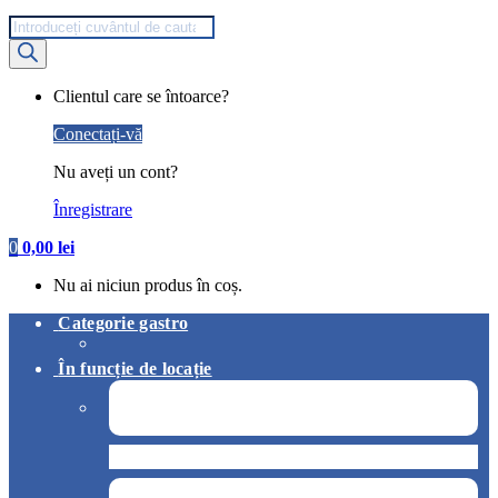
Products
search
My
Clientul care se întoarce?
Account
Conectați-vă
Nu aveți un cont?
Înregistrare
0
0,00
lei
Nu ai niciun produs în coș.
Categorie gastro
În funcție de locație
Pizzerie