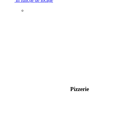
În funcție de locație
Pizzerie