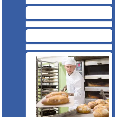
Cofetărie de înghețată
Cafenea
Restaurant