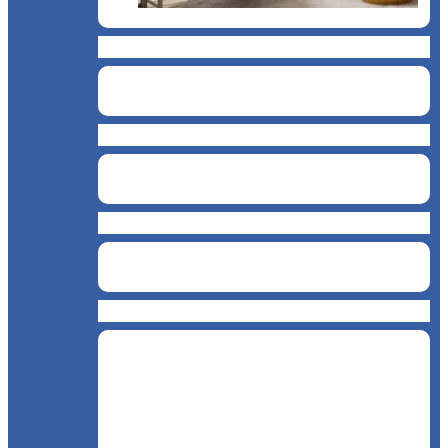
Brutărie
Cofetărie
BAR
Catering