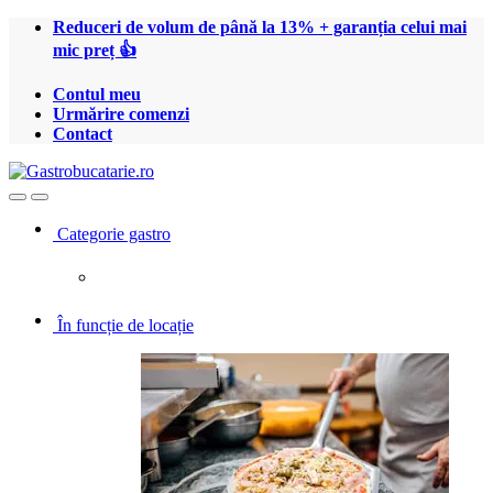
Treci
Treci
Reduceri de volum de până la 13% + garanția celui mai
la
la
mic preț 👍
navigare
conținut
Contul meu
Urmărire comenzi
Contact
Open
Close
Categorie gastro
În funcție de locație