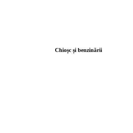
Chioșc și benzinării