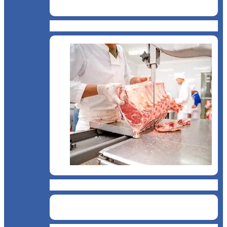
Snack & Fastfood
Măcelărie