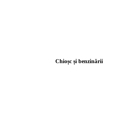
Chioșc și benzinării