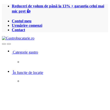
Treci
Treci
Reduceri de volum de până la 13% + garanția celui mai
la
la
mic preț 👍
navigare
conținut
Contul meu
Urmărire comenzi
Contact
Open
Close
Categorie gastro
În funcție de locație