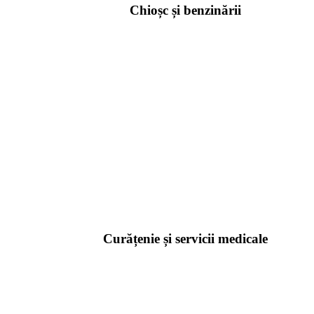
Chioșc și benzinării
Curățenie și servicii medicale