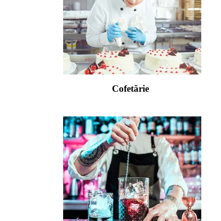
Cofetărie