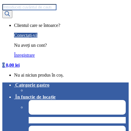
Products
search
My
Clientul care se întoarce?
Account
Conectați-vă
Nu aveți un cont?
Înregistrare
0
0,00
lei
Nu ai niciun produs în coș.
Categorie gastro
În funcție de locație
Pizzerie