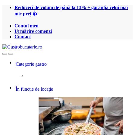
Treci
Treci
Reduceri de volum de până la 13% + garanția celui mai
la
la
mic preț 👍
navigare
conținut
Contul meu
Urmărire comenzi
Contact
Open
Close
Categorie gastro
În funcție de locație