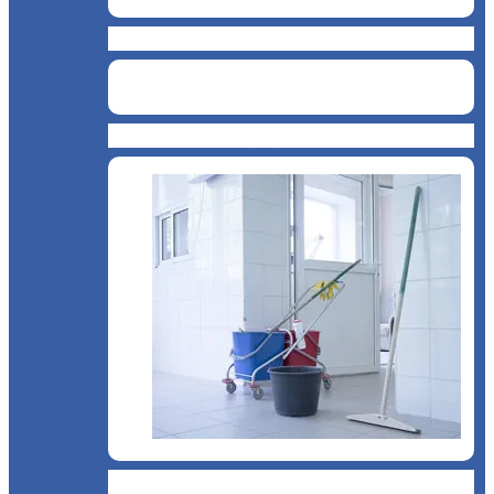
Cantină, sală de mese
Chioșc și benzinării
Curățenie și servicii medicale