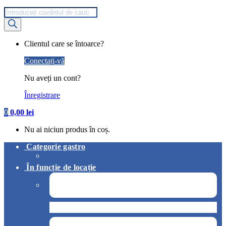
Products
search
My
Clientul care se întoarce?
Account
Conectați-vă
Nu aveți un cont?
Înregistrare
0
0,00
lei
Nu ai niciun produs în coș.
Categorie gastro
În funcție de locație
Pizzerie