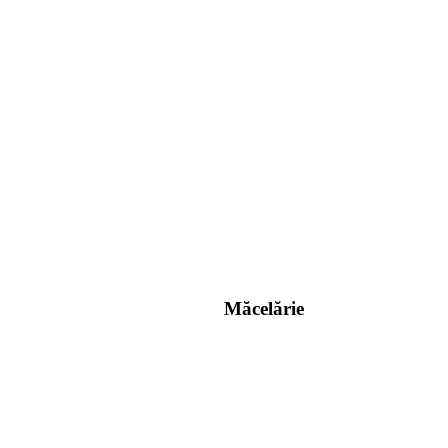
Măcelărie