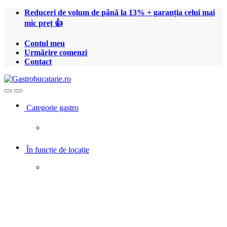
Treci
Treci
Reduceri de volum de până la 13% + garanția celui mai
la
la
mic preț 👍
navigare
conținut
Contul meu
Urmărire comenzi
Contact
Open
Close
Categorie gastro
În funcție de locație