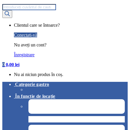
Products
search
My
Clientul care se întoarce?
Account
Conectați-vă
Nu aveți un cont?
Înregistrare
0
0,00
lei
Nu ai niciun produs în coș.
Categorie gastro
În funcție de locație
Pizzerie