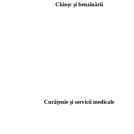
Chioșc și benzinării
Curățenie și servicii medicale