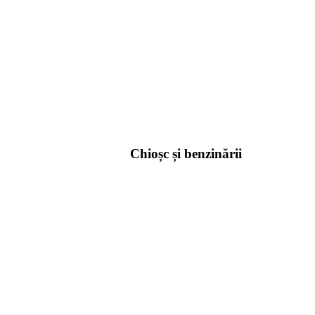
Chioșc și benzinării