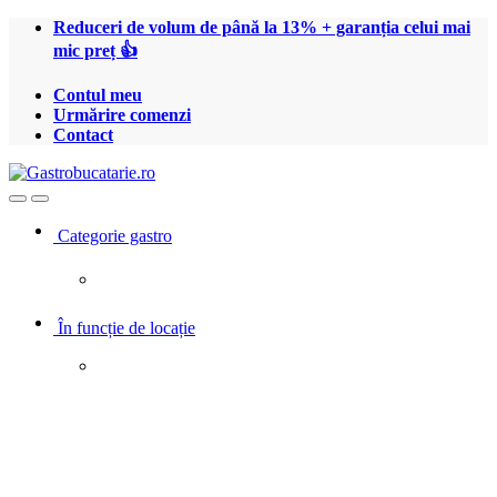
Treci
Treci
Reduceri de volum de până la 13% + garanția celui mai
la
la
mic preț 👍
navigare
conținut
Contul meu
Urmărire comenzi
Contact
Open
Close
Categorie gastro
În funcție de locație