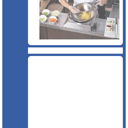
Bucătărie asiatică