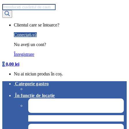
Products
search
My
Clientul care se întoarce?
Account
Conectați-vă
Nu aveți un cont?
Înregistrare
0
0,00
lei
Nu ai niciun produs în coș.
Categorie gastro
În funcție de locație
Pizzerie